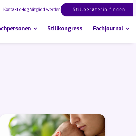
Kontakt
e-log
Mitglied werden
Stillberaterin finden
achpersonen
Stillkongress
Fachjournal